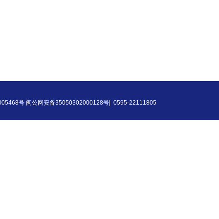
68号 闽公网安备35050302000128号|
0595-22111805