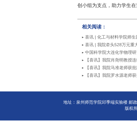
创小组为支点，助力学生在
相关阅读：
喜讯 | 化工与材料学院师
大赛中喜获一等奖
喜讯 | 我院牵头528万
中国科学院大连化学物理研
【喜讯】我院肖尧明教授连
影响力榜单”
【喜讯】我院马准老师获批
【喜讯】我院罗水源老师获
地址：泉州师范学院邱季端实验楼 邮政编码:3
版权所