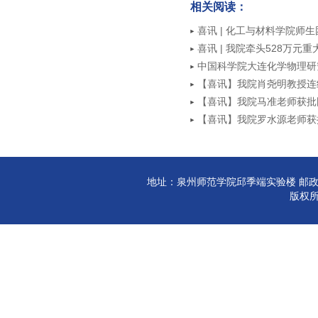
相关阅读：
喜讯 | 化工与材料学院师
大赛中喜获一等奖
喜讯 | 我院牵头528万
中国科学院大连化学物理研
【喜讯】我院肖尧明教授连
影响力榜单”
【喜讯】我院马准老师获批
【喜讯】我院罗水源老师获
地址：泉州师范学院邱季端实验楼 邮政编码:3
版权所