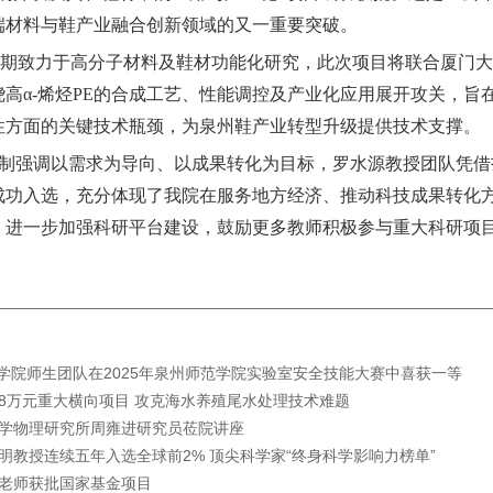
端材料与鞋产业融合创新领域的又一重要突破。
长期致力于高分子材料及鞋材功能化研究，此次项目将联合厦门
绕高
α-烯烃PE的合成工艺、性能调控及产业化应用展开攻关，旨
性方面的关键技术瓶颈，为泉州鞋产业转型升级提供技术支撑。
机制强调以需求为导向、以成果转化为目标，罗水源教授团队凭
成功入选，充分体现了我院在服务地方经济、推动科技成果转化
，进一步加强科研平台建设，鼓励更多教师积极参与重大科研项
材料学院师生团队在2025年泉州师范学院实验室安全技能大赛中喜获一等
528万元重大横向项目 攻克海水养殖尾水处理技术难题
学物理研究所周雍进研究员莅院讲座
明教授连续五年入选全球前2% 顶尖科学家“终身科学影响力榜单”
老师获批国家基金项目