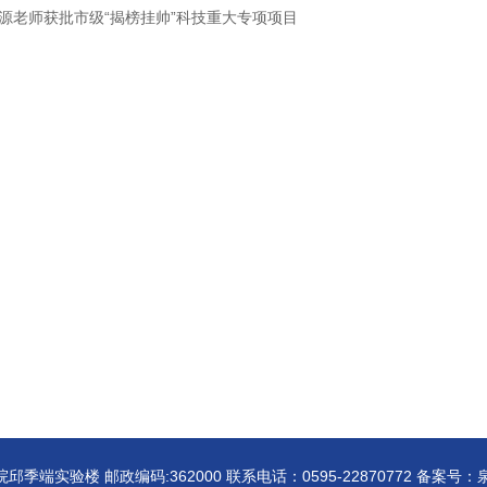
源老师获批市级“揭榜挂帅”科技重大专项项目
端实验楼 邮政编码:362000 联系电话：0595-22870772 备案号：泉