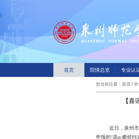
首页
院情总览
专业认
您当前位置：
首页
学
【喜
近日，泉州
申报的“高α-烯烃