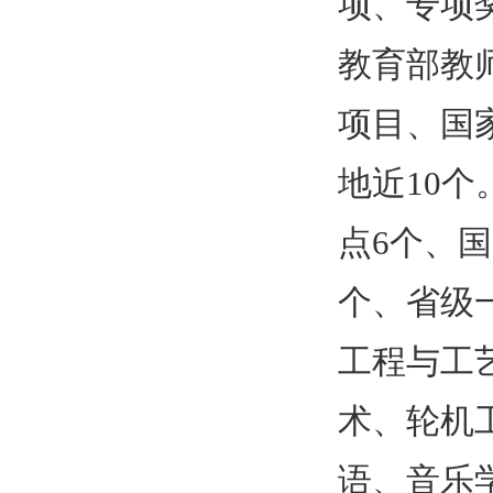
项、专项
教育部教
项目、国
地近
10
个
点
6
个、国
个、省级
工程与工
术、轮机
语、音乐