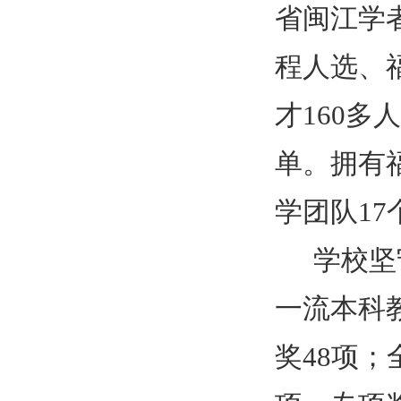
省闽江学
程人选、
才
160
多人
单。拥有
学团队
17
学校坚
一流本科
奖
48
项；